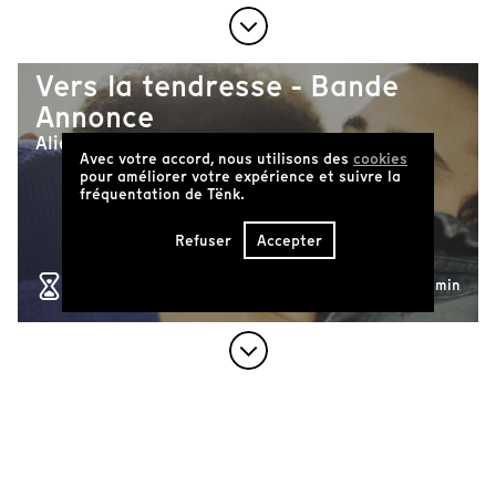
Vers la tendresse - Bande
Annonce
Alice Diop
Avec votre accord, nous utilisons des
cookies
pour améliorer votre expérience et suivre la
fréquentation de Tënk.
Refuser
Accepter
39 min
Tente 113, Idomèni - Bande
Annonce
Henri Marbacher