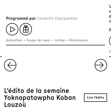
U
d
Programmé par
Corentin Charpentier
c
Animation
•
Coups de cœur
•
Intime
•
Féminismes
F
I
t
e
m
L'édito de la semaine
1
Yoknapatawpha Koban
Lire l'édito
o
Louzoù
f
5