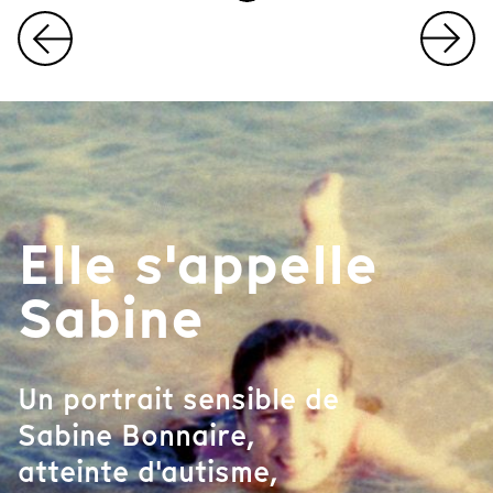
I
t
e
m
1
o
f
4
Elle s'appelle
Sabine
Un portrait sensible de
Sabine Bonnaire,
atteinte d'autisme,