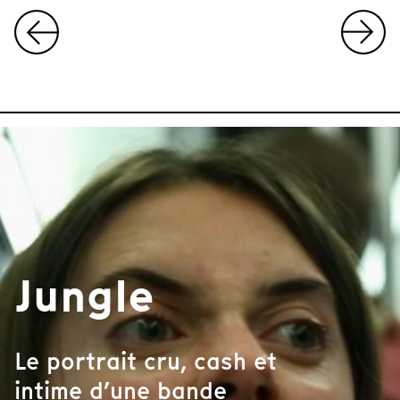
I
t
e
m
1
o
f
8
Jungle
Le portrait cru, cash et
intime d’une bande