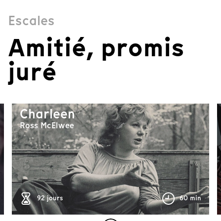
Escales
Amitié, promis
juré
Charleen
Ross McElwee
37 min
92 jours
60 min