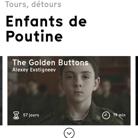
Tours, détours
1
o
Enfants de
f
3
Poutine
The Golden Buttons
Alexey Evstigneev
106 min
57 jours
19 min