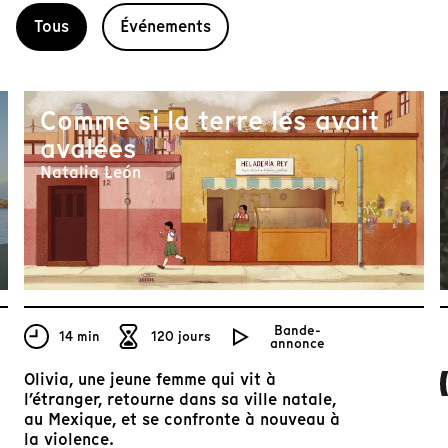
Tous
Événements
Comme si la terre les avait
avalées
Natalia León
Bande-
14 min
120 jours
annonce
Olivia, une jeune femme qui vit à
l’étranger, retourne dans sa ville natale,
au Mexique, et se confronte à nouveau à
la violence.