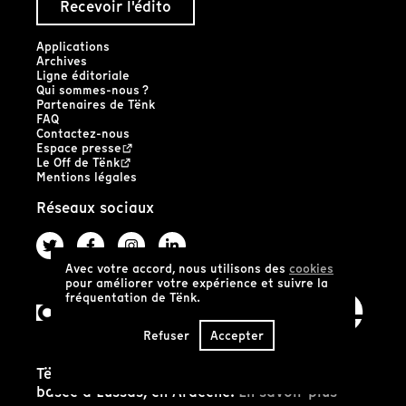
Recevoir l'édito
Applications
Archives
Ligne éditoriale
Qui sommes-nous ?
Partenaires de Tënk
FAQ
Contactez-nous
Espace presse
Le Off de Tënk
Mentions légales
Réseaux sociaux
Avec votre accord, nous utilisons des
cookies
pour améliorer votre expérience et suivre la
fréquentation de Tënk.
Refuser
Accepter
Tënk est édité par la coopérative SCIC Tënk
basée à Lussas, en Ardèche.
En savoir plus