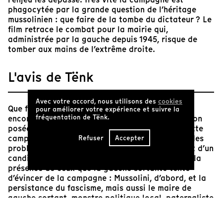
phagocytée par la grande question de l’héritage
mussolinien : que faire de la tombe du dictateur ? Le
film retrace le combat pour la mairie qui,
administrée par la gauche depuis 1945, risque de
tomber aux mains de l’extrême droite.
L'avis de Tënk
Avec votre accord, nous utilisons des
cookies
Que faire avec les ombres, celles qui nous
pour améliorer votre expérience et suivre la
fréquentation de Tënk.
encombrent, celles qu’on refuse ? C’est la question
posée en creux par
Grano Amaro
, au long de cette
campagne municipale, qui rejoue à son échelle des
Refuser
Accepter
problématiques politiques européennes. Passant d’un
candidat à l’autre, on sent petit à petit grandir la
présence de ceux que la gauche sortante tente
d’évincer de la campagne : Mussolini, d’abord, et la
persistance du fascisme, mais aussi le maire de
gauche sortant, monstre politique local, paternaliste
assumé.
Chaque camp, à sa manière, est chargé de sa figure