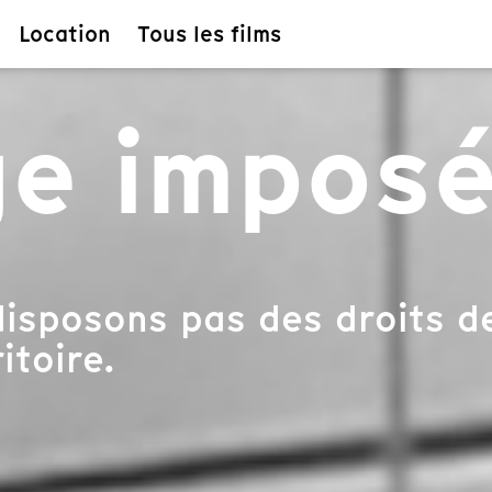
Location
Tous les films
e impos
isposons pas des droits de
itoire.