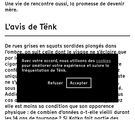
Une vie de rencontre aussi, la promesse de devenir
mère.
L'avis de Tënk
De rues grises en squats sordides plongés dans
l'ombre, on suit celle dont le visage ne s’éclaire que
par la flamme du briquet allumant une énième
Avec votre accord, nous utilisons des
cookies
cigarette. Ce rapport à l’obscurité et à la lumière
pour améliorer votre expérience et suivre la
confère à "Katka" une forme de stylisation assez
fréquentation de Tënk.
unique chez Helena Třeštíková, même si la cinéaste
ne s’y adonne qu’avec une éthique irréprochable,
Refuser
Accepter
sous le signe du compagnonnage, de la fraternité.
Addictions, souffrances, marginalité, voici en tous
cas avec quoi Katka se débat. Ce qui change chez
elle est moins sa condition que son apparence
physique : de combien d’années a-t-elle vieilli durant
les 14 ans de tournage ? Si Katka fait partie des
destins les plus difficiles filmés par la cinéaste, cet
éprouvant condensé tend vers l’invention d’un
modus