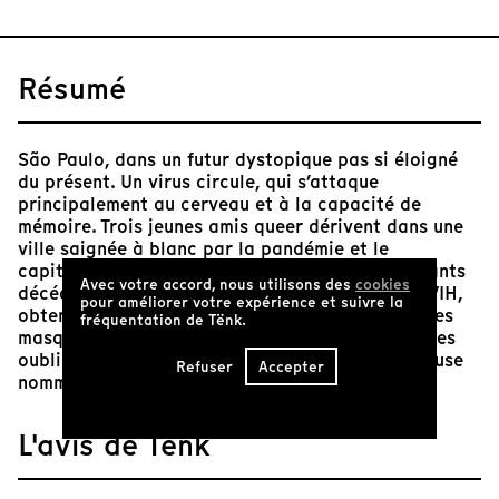
Résumé
São Paulo, dans un futur dystopique pas si éloigné
du présent. Un virus circule, qui s’attaque
principalement au cerveau et à la capacité de
mémoire. Trois jeunes amis queer dérivent dans une
ville saignée à blanc par la pandémie et le
capitalisme rampant, se souvenant de leurs amants
Avec votre accord, nous utilisons des
cookies
décédés, partageant leurs expériences avec le VIH,
pour améliorer votre expérience et suivre la
obtenant des conseils de maquillage pour visages
fréquentation de Tënk.
masqués et se réunissant finalement avec d’autres
oubliés de la société dans le salon d’une chanteuse
Refuser
Accepter
nommée Mirta.
L'avis de Tënk