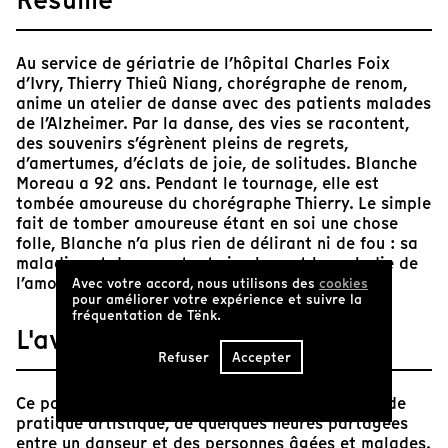
Au service de gériatrie de l’hôpital Charles Foix
d’Ivry, Thierry Thieû Niang, chorégraphe de renom,
anime un atelier de danse avec des patients malades
de l’Alzheimer. Par la danse, des vies se racontent,
des souvenirs s’égrènent pleins de regrets,
d’amertumes, d’éclats de joie, de solitudes. Blanche
Moreau a 92 ans. Pendant le tournage, elle est
tombée amoureuse du chorégraphe Thierry. Le simple
fait de tomber amoureuse étant en soi une chose
folle, Blanche n’a plus rien de délirant ni de fou : sa
maladie est devenue tout simplement la maladie de
l’amour.
Avec votre accord, nous utilisons des
cookies
pour améliorer votre expérience et suivre la
fréquentation de Tënk.
L'avis de Tënk
Refuser
Accepter
Ce pourrait n'être que la chronique d'un atelier de
pratique artistique, de quelques heures partagées
entre un danseur et des personnes âgées et malades.