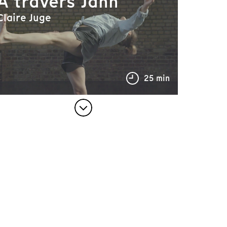
À travers Jann
Claire Juge
25 min