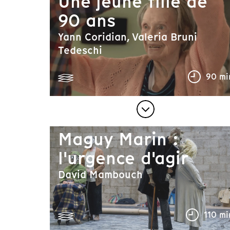
Une jeune fille de
90 ans
Yann Coridian, Valeria Bruni
Tedeschi
90 mi
Maguy Marin :
l'urgence d'agir
David Mambouch
110 mi