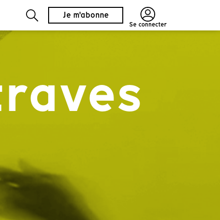
Je m'abonne
Se connecter
traves