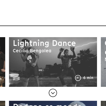
Lightning Dance
Cecilia Bengolea
6 min
n