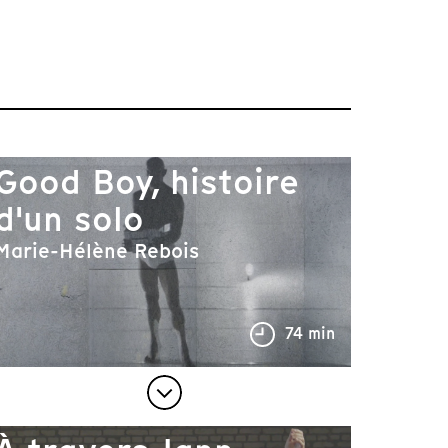
Good Boy, histoire
d'un solo
Marie-Hélène Rebois
74 min