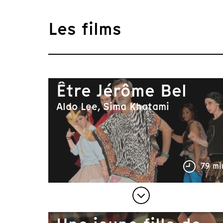
Les films
Être Jérôme Bel
Aldo Lee, Sima Khatami
79 mi