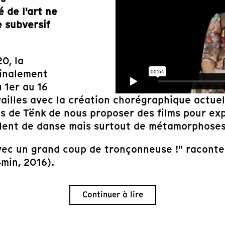
é de l'art ne
 subversif
0, la
finalement
 1er au 16
vailles avec la création chorégraphique actu
de Tënk de nous proposer des films pour explo
rlent de danse mais surtout de métamorphoses, 
avec un grand coup de tronçonneuse !" racont
min, 2016).
Continuer à lire