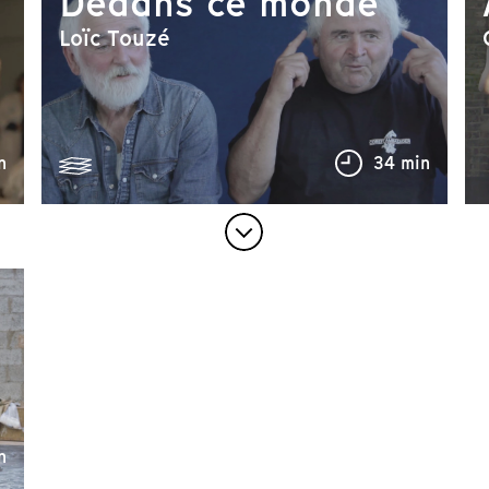
Dedans ce monde
Loïc Touzé
n
34 min
n