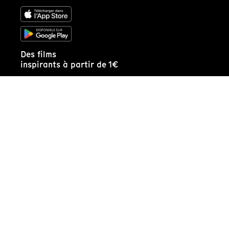
Des films
inspirants à partir de 1€
Je m'abonne !
Recevez
notre édito de la semaine :
Recevoir l'édito
Applications
Archives
Ligne éditoriale
Qui sommes-nous ?
Partenaires de Tënk
FAQ
Contactez-nous
Espace presse