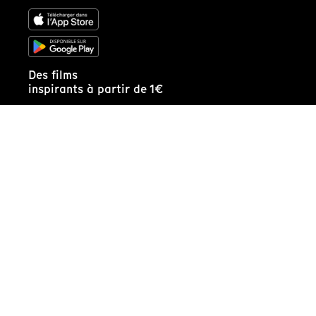
Des films
inspirants à partir de 1€
Je m'abonne !
Recevez
notre édito de la semaine :
Recevoir l'édito
Applications
Archives
Ligne éditoriale
Qui sommes-nous ?
Partenaires de Tënk
FAQ
Contactez-nous
Espace presse