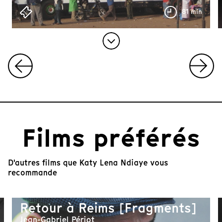
81 min
I
t
e
m
1
Films préférés
o
f
5
D'autres films que Katy Lena Ndiaye vous
recommande
Retour à Reims [Fragments]
Jean-Gabriel Périot