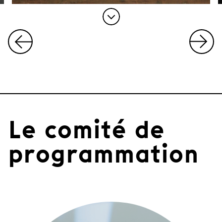
I
t
e
m
1
o
Le comité de
f
1
1
programmation