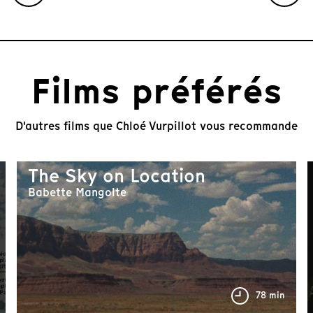
I
t
e
m
1
Films préférés
o
f
1
0
D'autres films que Chloé Vurpillot vous recommande
The Sky on Location
Babette Mangolte
255 min
78 min