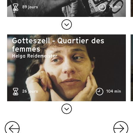
89 jours
74 min
Gotteszell - Quartier des
femmes
Helga Reidemeister
26 jours
104 min