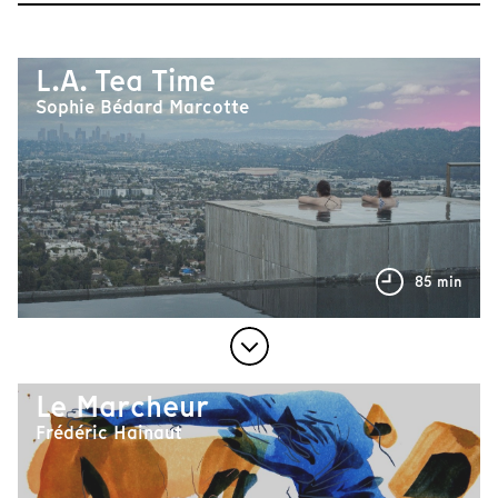
L.A. Tea Time
Sophie Bédard Marcotte
85 min
Le Marcheur
Frédéric Hainaut