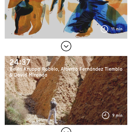
11 min
24:37
Belén Kruppa Robelo, Alberto Fernández Tiemblo
& David Miranda
9 min