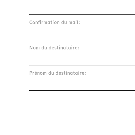
Confirmation du mail:
Nom du destinataire:
Prénom du destinataire: