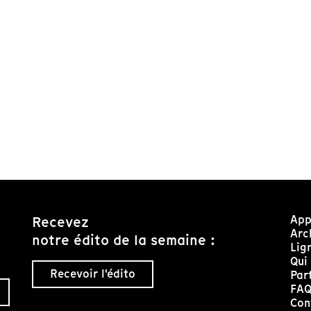
App
Recevez
Arc
notre édito de la semaine :
Lig
Qui
Recevoir l'édito
Par
FA
Con