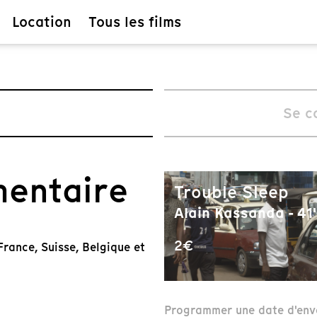
Location
Tous les films
Se c
mentaire
Trouble Sleep
Alain Kassanda - 41'
2€
rance, Suisse, Belgique et
Programmer une date d'env