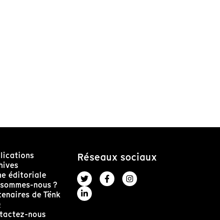
lications
Réseaux sociaux
hives
ne éditoriale
 sommes-nous ?
tenaires de Tënk
Q
tactez-nous