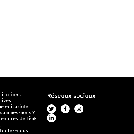
lications
Réseaux sociaux
hives
ne éditoriale
 sommes-nous ?
tenaires de Tënk
Q
tactez-nous