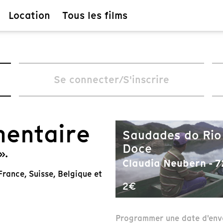
Location
Tous les films
Se connecter/S'inscrire
mentaire
Saudades do Rio
Doce
».
Claudia Neubern - 7
rance, Suisse, Belgique et
2€
Programmer une date d'env