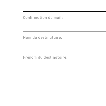
Confirmation du mail:
Nom du destinataire:
Prénom du destinataire: