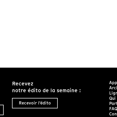
App
Recevez
Arc
notre édito de la semaine :
Lig
Qui
Recevoir l'édito
Par
FA
Con