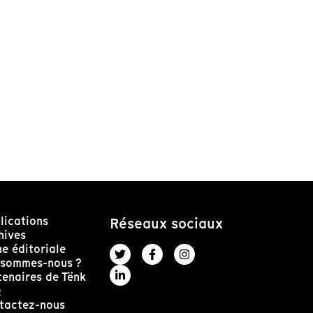
lications
Réseaux sociaux
hives
ne éditoriale
 sommes-nous ?
tenaires de Tënk
Q
tactez-nous