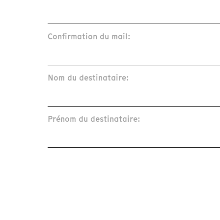
Confirmation du mail:
Nom du destinataire:
Prénom du destinataire: