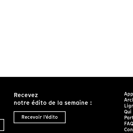
App
Recevez
Arc
notre édito de la semaine :
Lig
Qui
Recevoir l'édito
Par
FA
Con