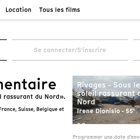
Location
Tous les films
Se connecter/S'inscrire
mentaire
Rivages - Sous le
soleil rassurant 
il rassurant du Nord».
Nord
rance, Suisse, Belgique et
Irene Dionisio - 55'
2€
Programmer une date d'env