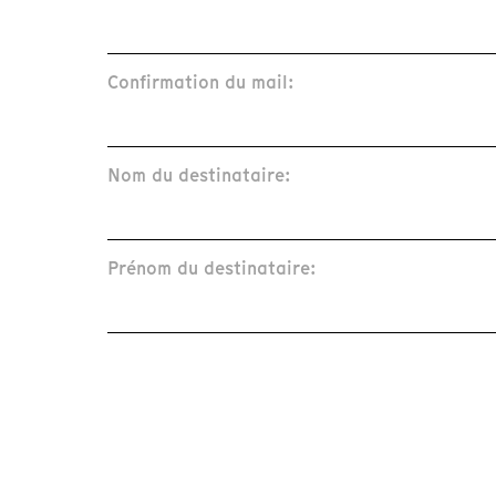
Confirmation du mail:
Nom du destinataire:
Prénom du destinataire: