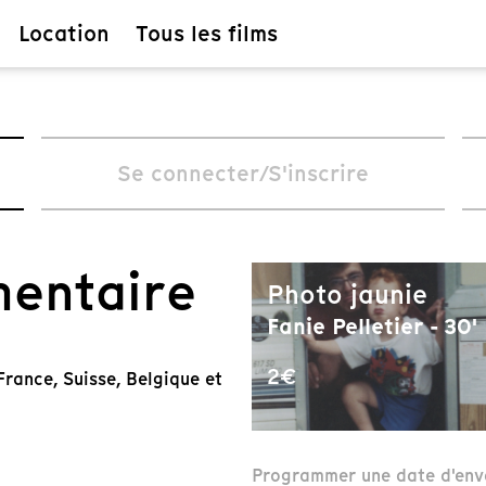
Location
Tous les films
Se connecter/S'inscrire
mentaire
Photo jaunie
Fanie Pelletier - 30'
2€
rance, Suisse, Belgique et
Programmer une date d'env