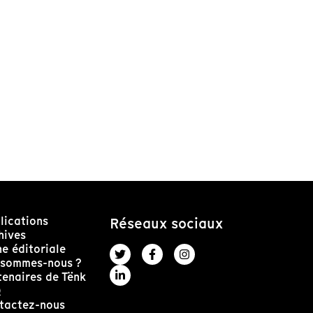
lications
Réseaux sociaux
hives
ne éditoriale
 sommes-nous ?
tenaires de Tënk
Q
tactez-nous