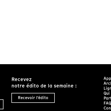
App
Recevez
Arc
notre édito de la semaine :
Lig
Qui
Recevoir l'édito
Par
FA
Con