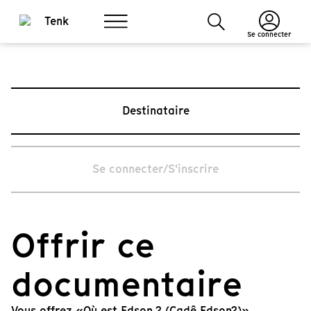
Se connecter
Destinataire
Se connecter/S'inscrire
Offrir ce
documentaire
Vous offrez «Où est Edson ? (Cadê Edson?)».