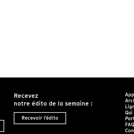
App
Recevez
Arc
notre édito de la semaine :
Lig
Qui
Recevoir l'édito
Par
FA
Con