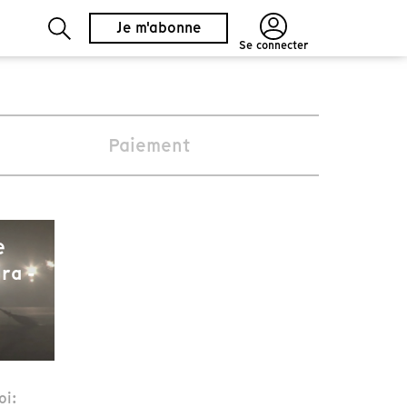
Je m'abonne
Se connecter
Paiement
e
ra -
oi: