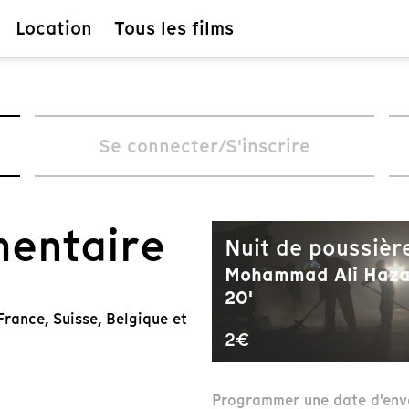
Location
Tous les films
Se connecter/S'inscrire
mentaire
Nuit de poussièr
Mohammad Ali Haza
20'
rance, Suisse, Belgique et
2€
Programmer une date d'env