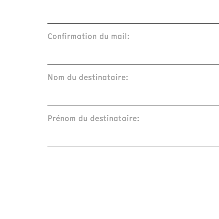
Confirmation du mail:
Nom du destinataire:
Prénom du destinataire: