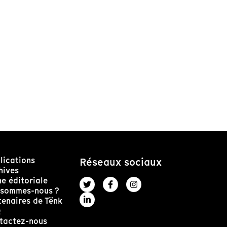
lications
Réseaux sociaux
hives
ne éditoriale
 sommes-nous ?
tenaires de Tënk
Q
tactez-nous