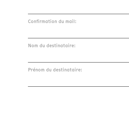
Confirmation du mail:
Nom du destinataire:
Prénom du destinataire: