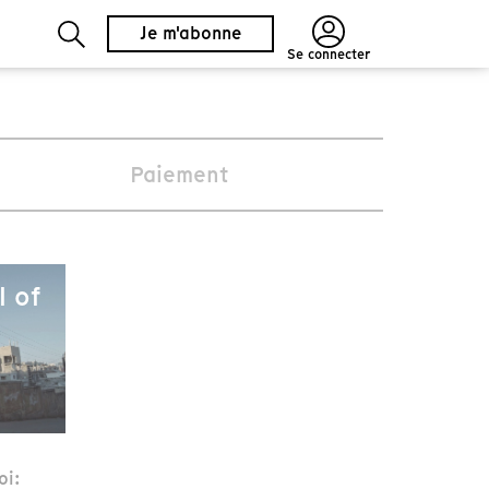
Je m'abonne
Se connecter
Paiement
l of
oi: