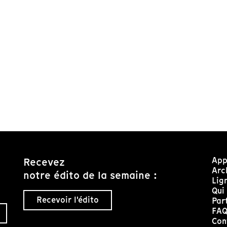
App
Recevez
Arc
notre édito de la semaine :
Lig
Qui
Recevoir l'édito
Par
FA
Con