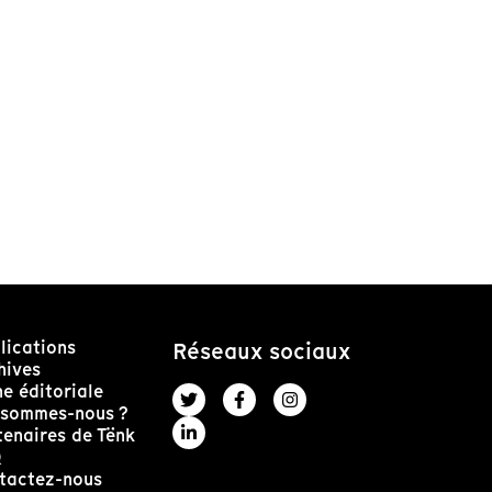
lications
Réseaux sociaux
hives
ne éditoriale
 sommes-nous ?
tenaires de Tënk
Q
tactez-nous