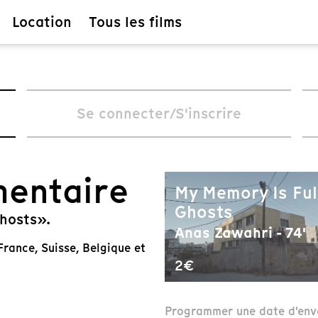
Location
Tous les films
Se connecter/S'inscrire
mentaire
My Memory Is Ful
Ghosts
Ghosts».
Anas Zawahri - 74'
rance, Suisse, Belgique et
2€
Programmer une date d'env