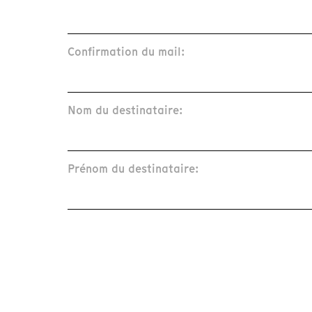
Confirmation du mail:
Nom du destinataire:
Prénom du destinataire: