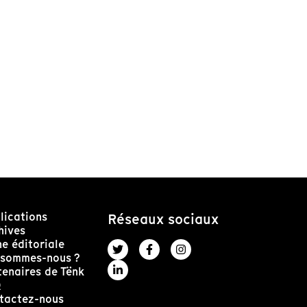
lications
Réseaux sociaux
hives
ne éditoriale
 sommes-nous ?
tenaires de Tënk
Q
tactez-nous