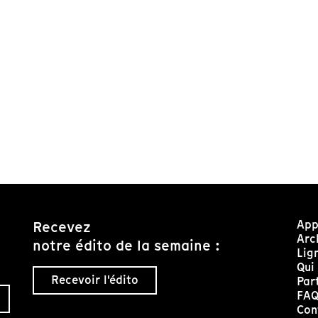
App
Recevez
Arc
notre édito de la semaine :
Lig
Qui
Recevoir l'édito
Par
FA
Con