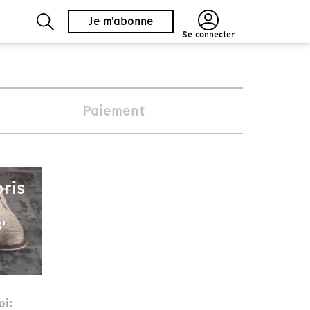
Je m'abonne
Se connecter
Paiement
oris
'
oi: