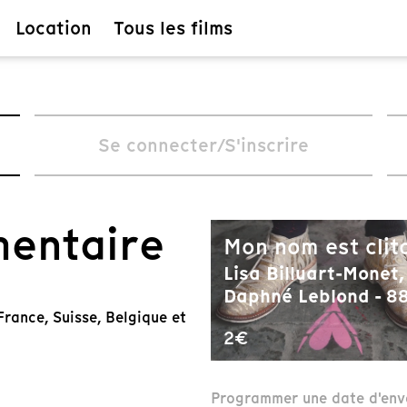
Location
Tous les films
Se connecter/S'inscrire
mentaire
Mon nom est clit
Lisa Billuart-Monet,
Daphné Leblond - 88
rance, Suisse, Belgique et
2€
Programmer une date d'env