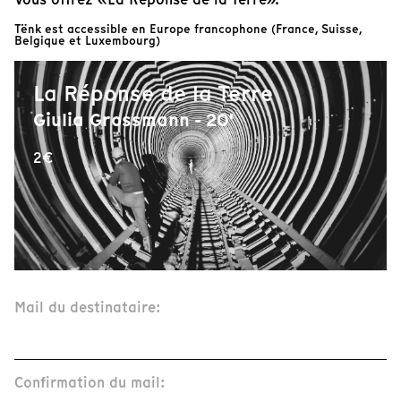
Tënk est accessible en Europe francophone (France, Suisse,
Belgique et Luxembourg)
La Réponse de la Terre
Giulia Grossmann - 20'
2€
Mail du destinataire:
Confirmation du mail: