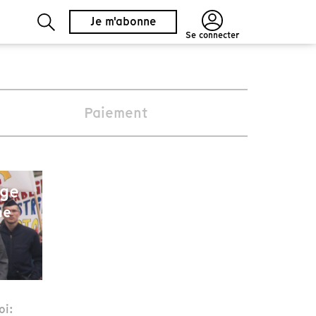
Je m'abonne
Se connecter
Paiement
age
ne
oi: