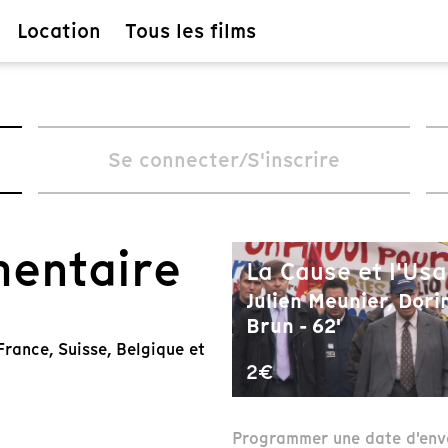
Location
Tous les films
Se connecter/S'inscrire
mentaire
La Cause et l'Us
Julien Meunier, Dori
Brun - 62'
rance, Suisse, Belgique et
2€
Programmer une date d'env