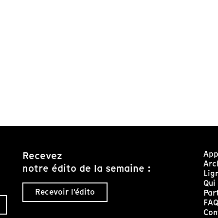
App
Recevez
Arc
notre édito de la semaine :
Lig
Qui
Recevoir l'édito
Par
FA
Con