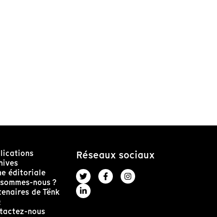
lications
Réseaux sociaux
hives
ne éditoriale
 sommes-nous ?
tenaires de Tënk
Q
tactez-nous