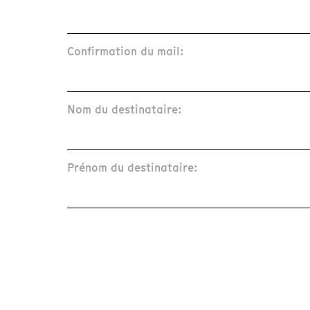
Confirmation du mail:
Nom du destinataire:
Prénom du destinataire: