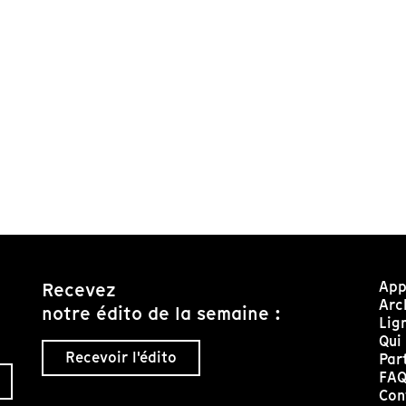
App
Recevez
Arc
notre édito de la semaine :
Lig
Qui
Recevoir l'édito
Par
FA
Con