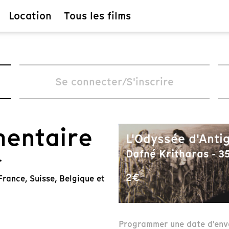
Location
Tous les films
Se connecter/S'inscrire
mentaire
L'Odyssée d'Anti
Dafné Kritharas - 35
.
2€
rance, Suisse, Belgique et
Programmer une date d'env