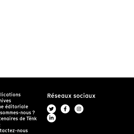
lications
Réseaux sociaux
hives
ne éditoriale
 sommes-nous ?
tenaires de Tënk
Q
tactez-nous