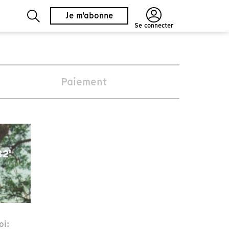
Je m'abonne
Se connecter
Paiement
82'
oi: