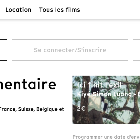
Location
Tous les films
Se connecter/S'inscrire
mentaire
Ici finit l'exil
Kiyé Simon Luang - 
2€
rance, Suisse, Belgique et
Programmer une date d'env