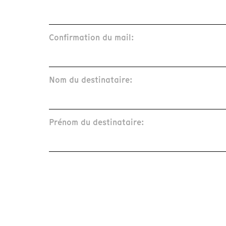
Confirmation du mail:
Nom du destinataire:
Prénom du destinataire: