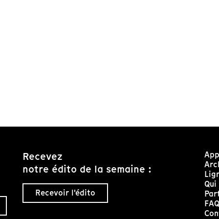
App
Recevez
Arc
notre édito de la semaine :
Lig
Qui
Recevoir l'édito
Par
FA
Con