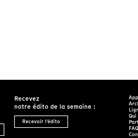
App
Recevez
Arc
notre édito de la semaine :
Lig
Qui
Recevoir l'édito
Par
FA
Con