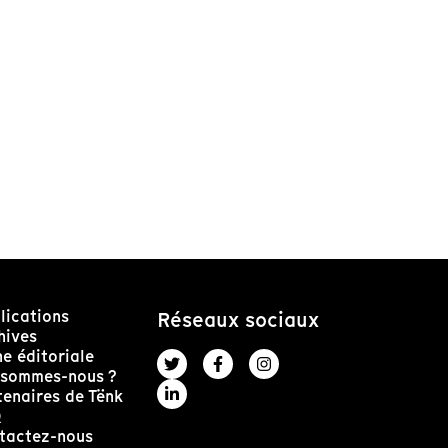
lications
Réseaux sociaux
hives
ne éditoriale
 sommes-nous ?
tenaires de Tënk
Q
tactez-nous