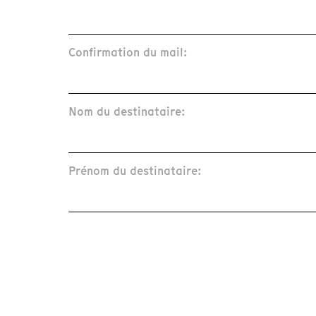
Confirmation du mail:
Nom du destinataire:
Prénom du destinataire: