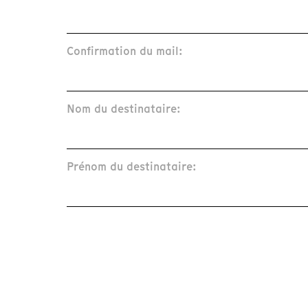
Confirmation du mail:
Nom du destinataire:
Prénom du destinataire: