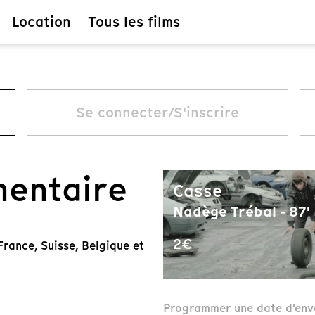
Location
Tous les films
Se connecter/S'inscrire
mentaire
Casse
Nadège Trébal - 87'
2€
rance, Suisse, Belgique et
Programmer une date d'env