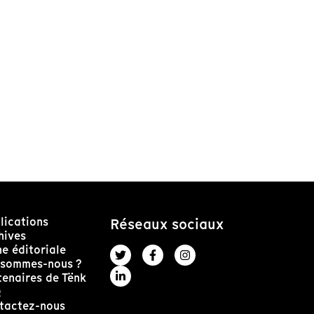
lications
Réseaux sociaux
hives
ne éditoriale
 sommes-nous ?
tenaires de Tënk
Q
tactez-nous