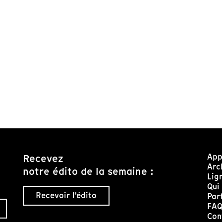
App
Recevez
Arc
notre édito de la semaine :
Lig
Qui
Recevoir l'édito
Par
FA
Con