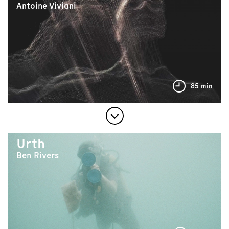
Antoine Viviani
85 min
Urth
Ben Rivers