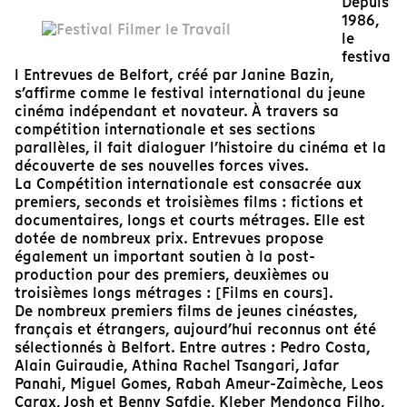
Depuis
1986,
le
festiva
l Entrevues de Belfort, créé par Janine Bazin,
s’affirme comme le festival international du jeune
cinéma indépendant et novateur. À travers sa
compétition internationale et ses sections
parallèles, il fait dialoguer l’histoire du cinéma et la
découverte de ses nouvelles forces vives.
La Compétition internationale est consacrée aux
premiers, seconds et troisièmes films : fictions et
documentaires, longs et courts métrages. Elle est
dotée de nombreux prix. Entrevues propose
également un important soutien à la post-
production pour des premiers, deuxièmes ou
troisièmes longs métrages : [Films en cours].
De nombreux premiers films de jeunes cinéastes,
français et étrangers, aujourd’hui reconnus ont été
sélectionnés à Belfort. Entre autres : Pedro Costa,
Alain Guiraudie, Athina Rachel Tsangari, Jafar
Panahi, Miguel Gomes, Rabah Ameur-Zaimèche, Leos
Carax, Josh et Benny Safdie, Kleber Mendonça Filho,