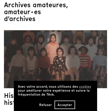
Archives amateures,
amateur·es
d'archives
Avec votre accord, nous utilisons des
cookies
pour améliorer votre expérience et suivre la
Histoires de familles,
fréquentation de Tënk.
histoires de France
Refuser
Accepter