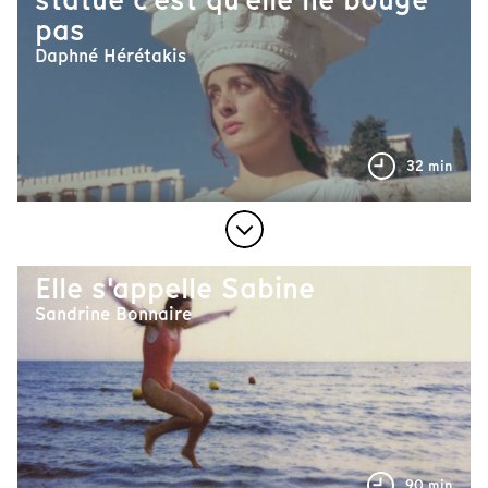
pas
Daphné Hérétakis
32 min
Elle s'appelle Sabine
Sandrine Bonnaire
90 min