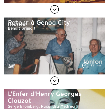
Retour à Genoa City
Benoît Grimalt
29 min
L'Enfer d'Henry Georges
Clouzot
Serge Bromberg, Ruxandra Medrea