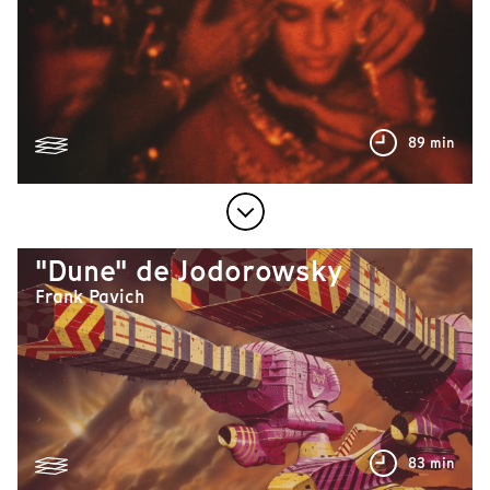
89 min
"Dune" de Jodorowsky
Frank Pavich
83 min