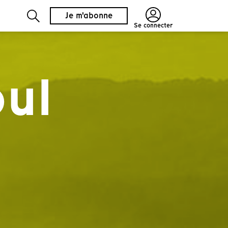
Je m'abonne
Se connecter
oul