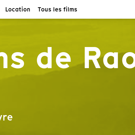
Location
Tous les films
ms de Ra
vre