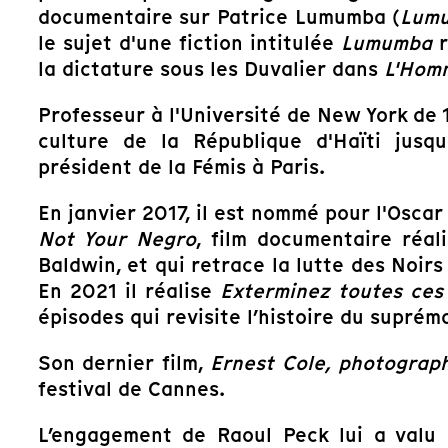
documentaire sur Patrice Lumumba (
Lumu
le sujet d'une fiction intitulée
Lumumba
r
la dictature sous les Duvalier dans
L'Homm
Professeur à l'Université de New York de 1
culture de la République d'Haïti jusq
président de la Fémis à Paris.
En janvier 2017, il est nommé pour l'Osca
Not Your Negro
, film documentaire réal
Baldwin, et qui retrace la lutte des Noirs
En 2021 il réalise
Exterminez toutes ces
épisodes qui revisite l’histoire du suprém
Son dernier film,
Ernest Cole, photograp
festival de Cannes.
L’engagement de Raoul Peck lui a valu p