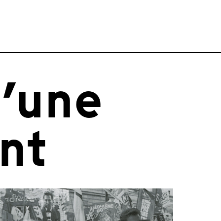
’une
nt