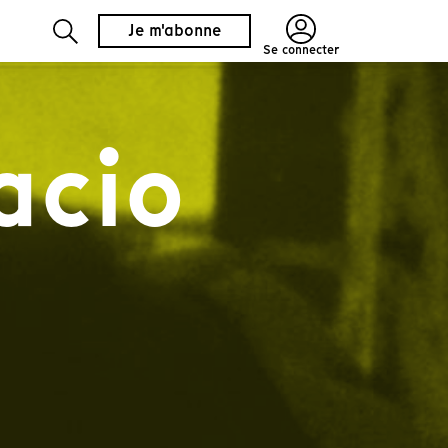
Je m'abonne
Se connecter
acio