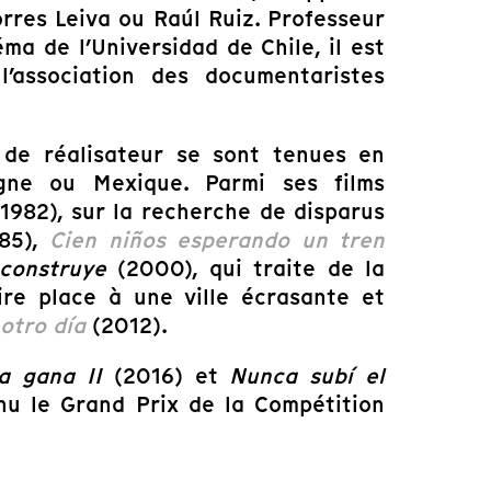
rres Leiva ou Raúl Ruiz. Professeur
ma de l’Universidad de Chile, il est
’association des documentaristes
l de réalisateur se sont tenues en
pagne ou Mexique. Parmi ses films
1982), sur la recherche de disparus
85),
Cien niños esperando un tren
construye
(2000), qui traite de la
ire place à une ville écrasante et
 otro día
(2012).
a gana II
(2016) et
Nunca subí el
nu le Grand Prix de la Compétition