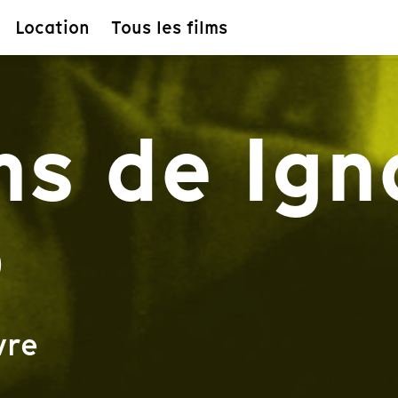
Location
Tous les films
ms de Ign
o
vre