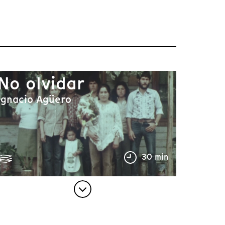
No olvidar
Ignacio Agüero
30 min