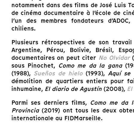
notamment dans des films de José Luis To
de cinéma documentaire à l’école de ciné
l’un des membres fondateurs d’ADOC, l
chiliens.
Plusieurs rétrospectives de son travai
Argentine, Pérou, Bolivie, Brésil, Es
documentaires on peut citer
No Olvidar
(
sous Pinochet,
Como me da la gana
(19
(1988),
Sueños de hielo
(1993),
Aquí se 
démolition de quartiers entiers pour fa
inhumaine,
El diario de Agustín
(2008),
El
Parmi ses derniers films,
Como me da l
Provincia
(2019) ont tous les deux obte
internationale au FIDMarseille.