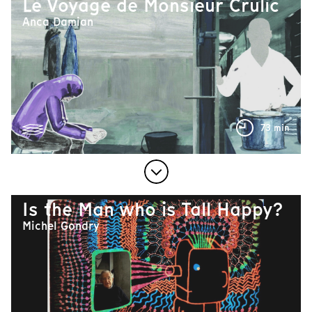
Le Voyage de Monsieur Crulic
Anca Damian
73 min
Is the Man who is Tall Happy?
Michel Gondry