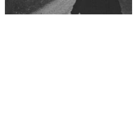
Archives amateures,
amateur·es
d'archives