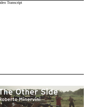
The Other Side
Roberto Minervini