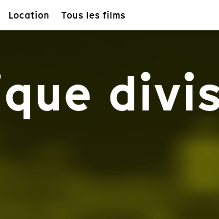
Location
Tous les films
ique divi