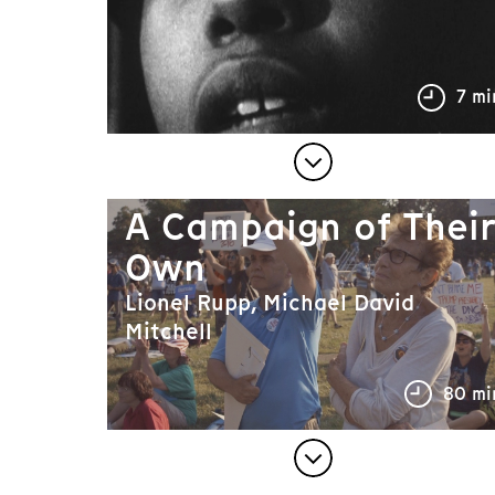
7 mi
A Campaign of Thei
Own
Lionel Rupp, Michael David
Mitchell
80 mi