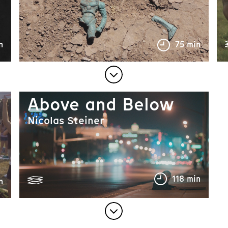
n
75 min
r
Above and Below
Nicolas Steiner
118 min
n