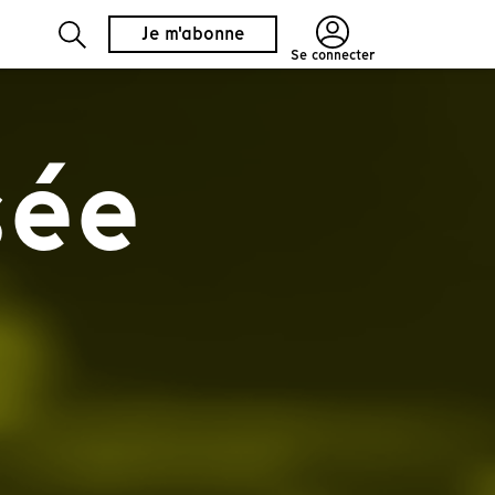
Je m'abonne
Se connecter
sée