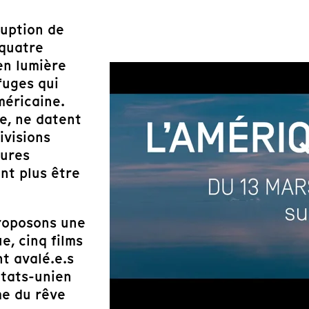
ruption de
 quatre
en lumière
fuges qui
méricaine.
e, ne datent
ivisions
tures
nt plus être
proposons une
e, cinq films
nt avalé.e.s
états-unien
me du rêve