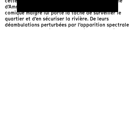
cette découverte du quartier se fait par le prisme
d’Ammar et Daniel. Agents de sécurité, ce duo
comique malgré lui porte la tâche de surveiller le
quartier et d’en sécuriser la rivière. De leurs
déambulations perturbées par l’apparition spectrale
de deux amants qui peuplent les lieux, se dessinent
alors un portrait du quartier et de ses communautés,
mais aussi métaphoriquement de l’Europe et de
l’absurdité des frontières qui nous régissent. Grand
Prix à Visions du Réel 2022,
L’Îlot
est un pas de côté
sous forme de rêverie pourtant bien lucide, pour
contrer les logiques pernicieuses de la surveillance.
Aurélien Marsais
Programmateur, producteur