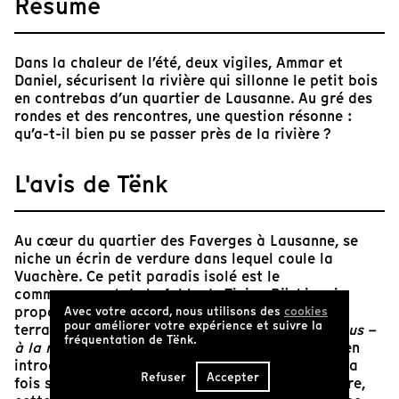
Résumé
Dans la chaleur de l’été, deux vigiles, Ammar et
Daniel, sécurisent la rivière qui sillonne le petit bois
en contrebas d’un quartier de Lausanne. Au gré des
rondes et des rencontres, une question résonne :
qu’a-t-il bien pu se passer près de la rivière ?
L'avis de Tënk
Au cœur du quartier des Faverges à Lausanne, se
niche un écrin de verdure dans lequel coule la
Vuachère. Ce petit paradis isolé est le
commencement de la fable de Tizian Büchi, qui
propose dans
L’Îlot
de scruter les « replis du
Avec votre accord, nous utilisons des
cookies
pour améliorer votre expérience et suivre la
terrain » (du terme de Loyse Pahud dans
Les Trous –
fréquentation de Tënk.
à la recherche d’une géographie familière
, cité en
introduction du film). Dans un entremêlement à la
Refuser
Accepter
fois subtil et joyeux entre fiction et documentaire,