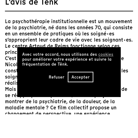
L'avis de Tënk
La psychothérapie institutionnelle est un mouvement
de la psychiatrie, né dans les années 70, qui consiste
en un ensemble de pratiques où les soigné·es
s’approprient leur cadre de vie avec les soignant·es.
Le centre Artaud de Reims fonctionne selon ces
principes.
Avec votre accord, nous utilisons des
cookies
C’est en cherchant un collectif qui fonctionne que
pour améliorer votre expérience et suivre la
Nicolas Contant a rencontré ces résident·es. La
fréquentation de Tënk.
construction du film suit ces manières de faire : les
soigné·es sont acteur·rices de la réalisation, le
Refuser
Accepter
réalisateur se doit de se mettre à leur place.
Mais au-delà de ce jeu de place, la question est de
se réapproprier la parole. Qu’est-ce que je veux
montrer de la psychiatrie, de la douleur, de la
maladie mentale ? Ce film collectif propose un
changement de perspective, une expérience
profondément humaine. Alors que la psychiatrie
prend un virage médicamenteux et sécuritaire aux
dépens de l’accompagnement humain, il est utile