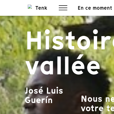
En ce moment
Histoi
vallée
José Luis
Nous ne
Guerín
votre te