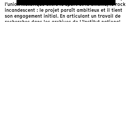
l’union historique entre le sport et le cinéma, le rock
incandescent : le projet paraît ambitieux et il tient
son engagement initial. En articulant un travail de
recherches dans les archives de L'Institut national
du sport, de l'expertise et de la performance et la
folle finale qui opposa Lendl à McEnroe en 1984,
Julien Faraut parvient à forger un film spectaculaire
qui reste une vraie leçon de cinéma-vérité. Il nous
replonge dans l'essence du cinéma, avec les travaux
des pionniers qui se livraient à leurs
expérimentations sur le site actuel de Roland
Garros. Porté par la voix de Mathieu Amalric (auteur
du "Stade de Wimbledon", hasard ou coïncidence), ce
film restitue au sport, au geste, au mouvement, toute
leur puissance vitale et c'est là sa principale valeur.
Benoît Hické
Programmateur et enseignant