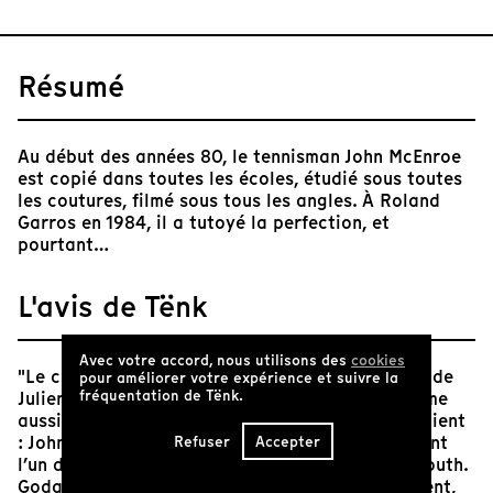
Résumé
Au début des années 80, le tennisman John McEnroe
est copié dans toutes les écoles, étudié sous toutes
les coutures, filmé sous tous les angles. À Roland
Garros en 1984, il a tutoyé la perfection, et
pourtant…
L'avis de Tënk
Avec votre accord, nous utilisons des
cookies
"Le cinéma ment, pas le sport". D’emblée, le film de
pour améliorer votre expérience et suivre la
fréquentation de Tënk.
Julien Faraut indique son programme, qu’il résume
aussi avec l’un des plus beaux génériques qui soient
: John McEnroe en plein effort, au ralenti, activant
Refuser
Accepter
l’un des hymnes les plus incendiaires de Sonic Youth.
Godard, McEnroe, la décomposition du mouvement,