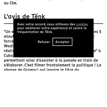
au Che.
L'avis de Tënk
Avec votre accord, nous utilisons des
cookies
pour améliorer votre expérience et suivre la
"Un enfant meurt de faim dans le monde toutes les 5
fréquentation de Tënk.
minutes." C’est ce que Jean Ziegler dénonce avec
force pour arrêter ce "crime organisé". Nicolas
Refuser
Accepter
Wadimoff, ancien élève de Ziegler devenu
réalisateur, nous emmène dans les pas du "maître" à
Cuba, et questionne ses convictions, nous
permettant ainsi d'assister à la pensée en train de
s’élaborer. C’est filmer frontalement la politique ! La
phrase de Gramsci qui inspire le titre du
documentaire : "Il faut allier le pessimisme de
l'intelligence à l'optimisme de la volonté", n’est pas
tout à fait exacte. Traduite littéralement de l’italien,
elle dit : "Je suis pessimiste avec l'intelligence, mais
optimiste par la volonté" ; la nuance reflète la
subtilité du film – à l’apparence classique. Cet
extrait d'une lettre au frère de Gramsci, écrite en