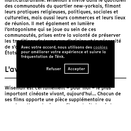
multiculturalisme. Wiseman s’invite dans le quotidien
des communautés du quartier new-yorkais, filmant
leurs pratiques religieuses, politiques, sociales et
culturelles, mais aussi leurs commerces et leurs lieux
de réunion. Il met également en lumière
l’antagonisme qui se joue au sein de ces
communautés, prises entre la volonté de préserver
les traditions de leur pays d’origine et la nécessité
de s’adapter au mode de vie et aux valeurs des
Avec votre accord, nous utilisons des
cookies
pour améliorer votre expérience et suivre la
États-Unis.
fréquentation de Tënk.
L'avis de Tënk
Refuser
Accepter
Wiseman est certainement – pour moi – le plus
important cinéaste vivant, aujourd'hui… Chacun de
ses films apporte une pièce supplémentaire au
puzzle anthropologique qu’il construit depuis le
début de sa carrière avec une pratique du
cinématographe sans faille. Avec une apparente
simplicité, facilité et une modestie qui lui permet de
se glisser à la rencontre de tous, il nous livre ici le