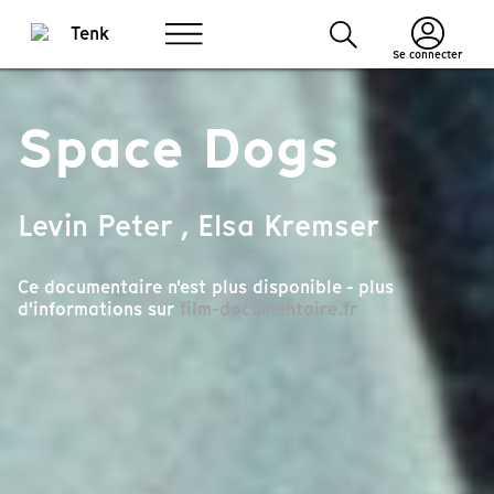
Se connecter
Space Dogs
Levin Peter , Elsa Kremser
Ce documentaire n'est plus disponible - plus
d'informations sur
film-documentaire.fr