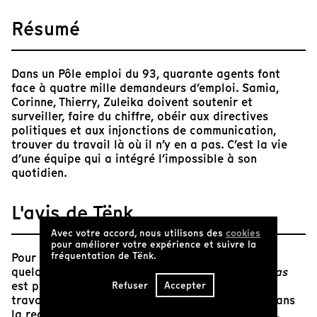
Résumé
Dans un Pôle emploi du 93, quarante agents font
face à quatre mille demandeurs d’emploi. Samia,
Corinne, Thierry, Zuleika doivent soutenir et
surveiller, faire du chiffre, obéir aux directives
politiques et aux injonctions de communication,
trouver du travail là où il n’y en a pas. C’est la vie
d’une équipe qui a intégré l’impossible à son
quotidien.
L'avis de Tënk
Avec votre accord, nous utilisons des
cookies
pour améliorer votre expérience et suivre la
fréquentation de Tënk.
Pour qui a déjà composé le 39 49, et pour les
quelques rares autres,
Pôle Emploi, ne quittez pas
est passionnant. On y suit celles et ceux dont le
Refuser
Accepter
travail devrait consister à nous accompagner dans
la recherche d'un travail. Et tout y est humiliant.