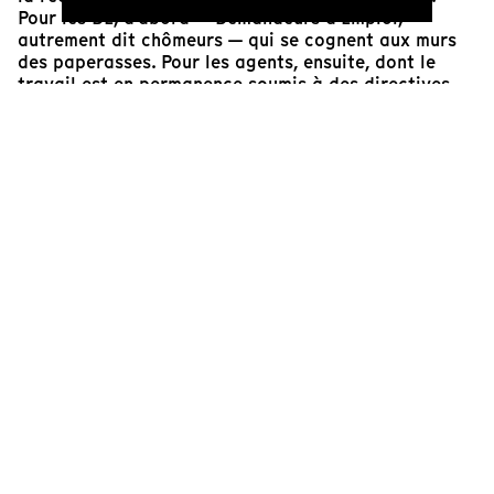
Pour les DE, d'abord — Demandeurs d'Emploi,
autrement dit chômeurs — qui se cognent aux murs
des paperasses. Pour les agents, ensuite, dont le
travail est en permanence soumis à des directives
venant de "plus haut" qui ne font aucun cas de leur
expertise de la réalité, la considérant de fait comme
nulle. Et pour les responsables, enfin, exécutant ce
qui doit être exécuté, c'est-à-dire la gestion du
pourrissement de l'institution, quitte à être eux-
mêmes ceux qui humilient.
C'est un film rude, sous son air de chronique, qui
nous montre une machine dans laquelle la pensée ne
peut se glisser que dans de rares interstices,
impuissante face à cette idéologie formulée
clairement : le travail, c'est la liberté.
Jérémie Jorrand
Responsable de l'éditorial et de la programmation
de Tënk