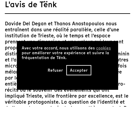
L'avis de Tënk
Davide Del Degan et Thanos Anastopoulos nous
entraînent dans une réalité parallèle, celle d'une
institution de Trieste, où le temps et l'espace
prennent une dimension et une valeur qui leur sont
propres. En franchissant les deux seuils d'entrée
Avec votre accord, nous utilisons des
cookies
pour améliorer votre expérience et suivre la
distincts, on accède à deux mondes, l'un tout féminin
fréquentation de Tënk.
et l'autre tout masculin, eux-mêmes peuplés d'autres
microcosmes, parfois étranges et comiques, parfois
Refuser
Accepter
mélancoliques. La cartographie humaine dessinée
par les deux réalisateurs, au cours d'une année
entière de tournage, nous entraîne dans des micro-
récits où le souvenir des événements qui ont
impliqué Trieste, ville frontière par excellence, est le
véritable protagoniste. La question de l'identité et
de l'appartenance devient alors un thème central. De
la nostalgie de la domination des Habsbourg au
sentiment d'appartenance slave, le "Pedocìn" nous
révèle que les plus grands murs sont souvent ceux
que l'homme construit en lui-même et devient la