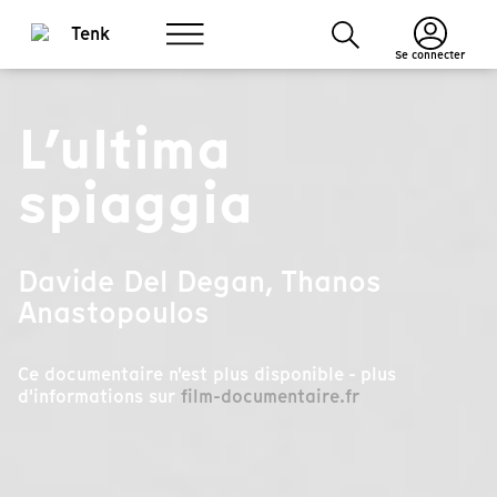
Se connecter
L’ultima
spiaggia
Davide Del Degan, Thanos
Anastopoulos
Ce documentaire n'est plus disponible - plus
d'informations sur
film-documentaire.fr