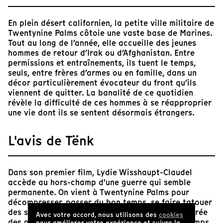
En plein désert californien, la petite ville militaire de
Twentynine Palms côtoie une vaste base de Marines.
Tout au long de l’année, elle accueille des jeunes
hommes de retour d’Irak ou d’Afghanistan. Entre
permissions et entraînements, ils tuent le temps,
seuls, entre frères d’armes ou en famille, dans un
décor particulièrement évocateur du front qu’ils
viennent de quitter. La banalité de ce quotidien
révèle la difficulté de ces hommes à se réapproprier
une vie dont ils se sentent désormais étrangers.
L'avis de Tënk
Dans son premier film, Lydie Wisshaupt-Claudel
accède au hors-champ d'une guerre qui semble
permanente. On vient à Twentynine Palms pour
décompresser, passer du bon temps, se faire tatouer
des slogans guerriers avant d'y retourner. La durée
Avec votre accord, nous utilisons des
cookies
des plans, le rythme du film, s'accordent à ce temps
pour améliorer votre expérience et suivre la