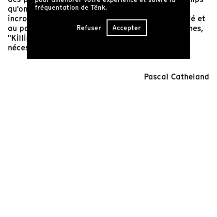
fréquentation de Tënk.
qu'on vient tuer. La cinéaste capte les visages
incroyables d'une Amérique galvanisée à la fierté et
au patriotisme. À l'heure des élections américaines,
Refuser
Accepter
"Killing Time" s'imposait à nous comme un film
nécessaire.
Pascal Catheland
Cinéaste(s)