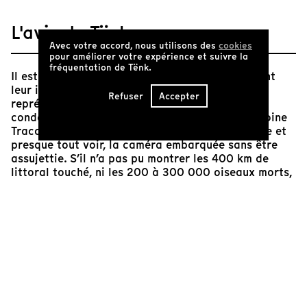
L'avis de Tënk
Avec votre accord, nous utilisons des
cookies
pour améliorer votre expérience et suivre la
fréquentation de Tënk.
Il est rare de suivre des personnages qui avouent
leur impuissance, qu’ils soient scientifiques ou
Refuser
Accepter
représentants de la société Total Fina qui sera
condamnée définitivement 13 ans plus tard. Antoine
Tracou a su tisser le lien au fil de la catastrophe et
presque tout voir, la caméra embarquée sans être
assujettie. S’il n’a pas pu montrer les 400 km de
littoral touché, ni les 200 à 300 000 oiseaux morts,
il filme au plus près une chronique du désastre qui
reste étonnante dans la précision des séquences
montrées.
Pierre Oscar Lévy
Réalisateur