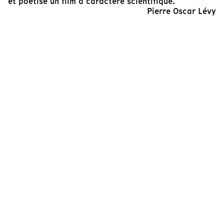
et poétise un film à caractère scientifique.
Pierre Oscar Lévy
Réalisateur
Cinéaste(s)