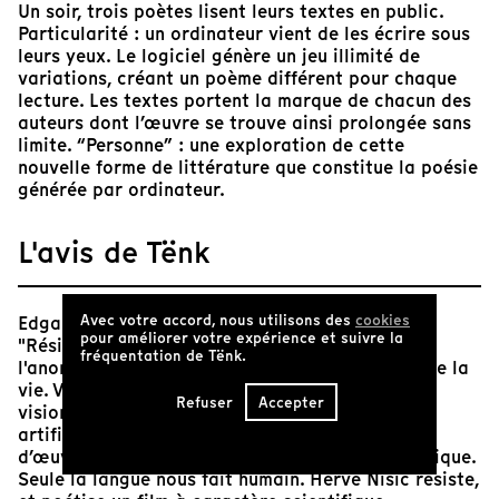
Un soir, trois poètes lisent leurs textes en public.
Particularité : un ordinateur vient de les écrire sous
leurs yeux. Le logiciel génère un jeu illimité de
variations, créant un poème différent pour chaque
lecture. Les textes portent la marque de chacun des
auteurs dont l’œuvre se trouve ainsi prolongée sans
limite. “Personne” : une exploration de cette
nouvelle forme de littérature que constitue la poésie
générée par ordinateur.
L'avis de Tënk
Avec votre accord, nous utilisons des
cookies
Edgar Morin pour ces vœux de 2017 écrivait :
pour améliorer votre expérience et suivre la
"Résistez à l'hégémonie du profit, du calcul, de
fréquentation de Tënk.
l'anonymat, de la robotisation et prosaïsation de la
vie. Vivez poétiquement.". "Personne", ce film
Refuser
Accepter
visionnaire, conte une histoire d’intelligence
artificielle. S’il n’y a pas d’auteur, il n’y a pas
d’œuvre ! La Mathématique est un langage poétique.
Seule la langue nous fait humain. Hervé Nisic résiste,