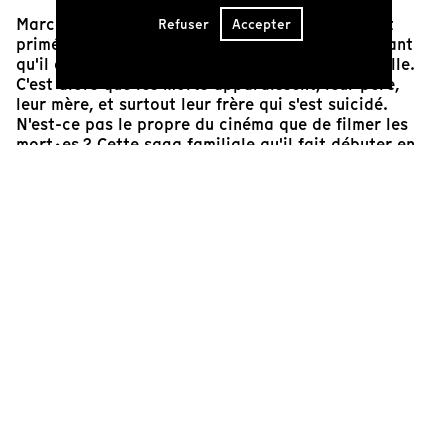
Marco Bellocchio, réalisateur italien, reconnu et
Refuser
Accepter
primé, aujourd'hui âgé, rassemble ses proches tant
qu'il est encore temps pour faire un film de famille.
C'est alors que les morts apparaissent, leur père,
leur mère, et surtout leur frère qui s'est suicidé.
N'est-ce pas le propre du cinéma que de filmer les
mort·es ? Cette saga familiale qu'il fait débuter en
1939, à la naissance de son frère-jumeau et lui, il
l'inscrit sous le thème de la survie qui a guidé le
parcours de chacun et chacune de ses frères et
sœurs. Son salut à lui a été dans le cinéma, à travers
la création d'images et la mise en récit, qui dans ses
premiers films puisent dans des événements
traumatiques familiaux. Les extraits qui parcourent
Marx peut attendre
viennent répondre aux photos de
famille et vice-versa. Leur porosité évidente nous
renvoie à la force des images qui s'impriment
irrémédiablement en nous, tout autant qu'à la
puissance d'en créer en retour.
Lysa Heurtier Manzanares