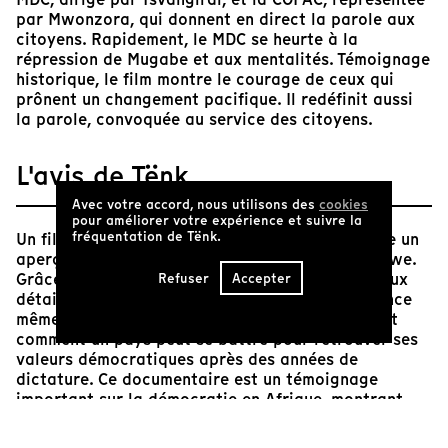
par Mwonzora, qui donnent en direct la parole aux
citoyens. Rapidement, le MDC se heurte à la
répression de Mugabe et aux mentalités. Témoignage
historique, le film montre le courage de ceux qui
prônent un changement pacifique. Il redéfinit aussi
la parole, convoquée au service des citoyens.
L'avis de Tënk
Avec votre accord, nous utilisons des
cookies
pour améliorer votre expérience et suivre la
fréquentation de Tënk.
Un film à la fois captivant et important qui offre un
aperçu unique de la réalité politique du Zimbabwe.
Grâce à une caméra discrète et très attentive aux
Refuser
Accepter
détails, Camilla Nielsson réussit à capter l'essence
même de la démocratie en action, nous montrant
comment un pays peut se battre pour retrouver ses
valeurs démocratiques après des années de
dictature. Ce documentaire est un témoignage
important sur la démocratie en Afrique, montrant
que même dans les moments les plus difficiles, la
voix du peuple peut être entendue et que le