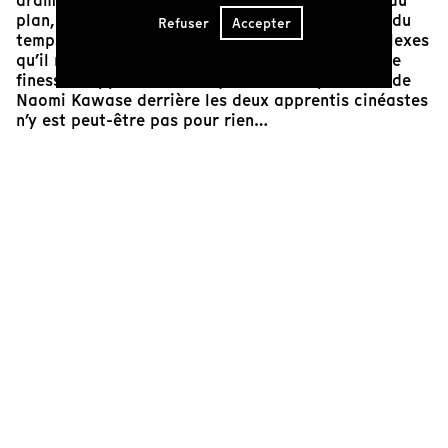
dramaturgie apparemment simple, mais le sens du
plan, la maîtrise de la construction de l’espace, du
Refuser
Accepter
temps et de la narration se montrent plus complexes
qu’il n’y paraît ; ils révèlent une sensibilité et une
finesse d’approche remarquables — la présence de
Naomi Kawase derrière les deux apprentis cinéastes
n’y est peut-être pas pour rien…
J.D.
Cinéaste(s)