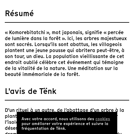
Résumé
« Komorebitatchi », mot japonais, signifie « percée
de lumière dans la forêt ». Ici, les arbres majestueux
sont sacrés. Lorsqu’ils sont abattus, les villageois
plantent une jeune pousse qui abritera peut-être, à
son tour, un dieu. La population vieillissante de cet
endroit oublié célèbre cet événement qui témoigne
de la vitalité de la nature. Une méditation sur la
beauté immémoriale de la forêt.
L'avis de Tënk
D’un rituel à un autre, de l’abattage d'un arbre à la
plantation d’un autre, on se retrouve à partager
Avec votre accord, nous utilisons des
cookies
l’isolement de Japonais qui voient leur région
pour améliorer votre expérience et suivre la
désertée. Le regard des cinéastes dessine une
fréquentation de Tënk.